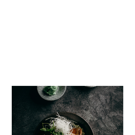
Quisque velit nisi, pretium ut lacinia in,
elementum id enim. Lorem ipsum dolor sit
amet, consectetur adipiscing elit. Curabitur
non nulla sit amet nisl tempus convallis quis ac
lectus. Pellentesque in ipsum id orci porta
dapibus.