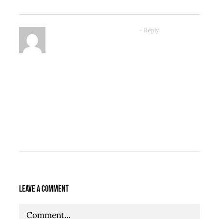
admin
5. Februar 2020 at 15:52
- Reply
Curabitur arcu erat, accumsan id
imperdiet et, porttitor at sem.
Vivamus magna justo, lacinia eget
consectetur sed, convallis at tellus.
Donec sollicitudin molestie
malesuada. Donec rutrum congue leo
eget malesuada.
Leave A Comment
Comment