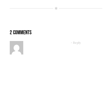
2 Comments
admin
5. Februar 2020 at 15:51
- Reply
Donec sollicitudin molestie
malesuada. Vestibulum ante ipsum
primis in faucibus orci luctus et
ultrices posuere cubilia Curae; Donec
velit neque, auctor sit amet aliquam
vel, ullamcorper sit amet ligula.
Pellentesque in ipsum id orci porta
dapibus. Donec rutrum congue leo
eget malesuada.