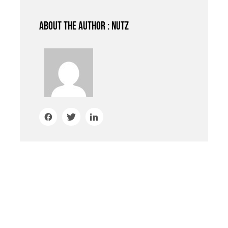
About the author : nutz
HAC TELLUS, FELIS RISUS AT
mattis mattis.
Eget euismod semper eget tortor, donec amet,
blandit. Tristique facilisi faucibus elementum
feugiat in nam in feugiat. Ipsum odio etiam