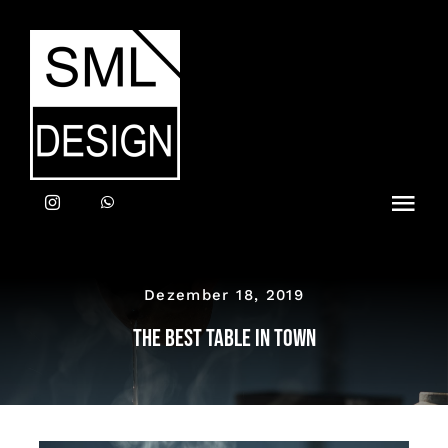
Zum
Inhalt
springen
Toggl
Navig
Home
Dezember 18, 2019
LEISTUNGEN
The best table in town
ANFRAGE