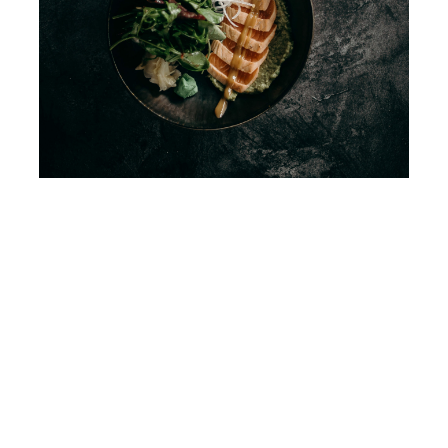
Tristique tempus condimentum diam donec.
Condimentum ullamcorper sit elementum
hendrerit mi nulla in consequat, ut. Metus,
nullam scelerisque netus viverra dui pretium
pulvinar. Commodo morbi amet.