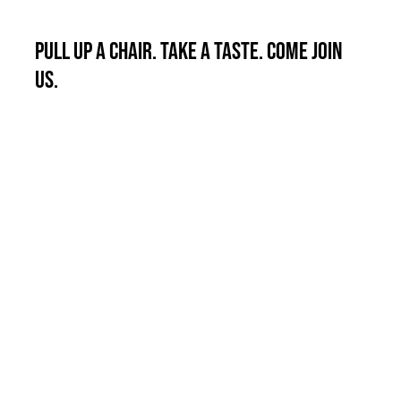
duis facilisis amet vulputate.
Pull up a chair. Take a taste. Come join
us.
Tristique tempus condimentum diam donec.
Condimentum ullamcorper sit elementum
hendrerit mi nulla in consequat, ut. Metus,
nullam scelerisque netus viverra dui pretium
pulvinar. Commodo morbi amet.
Curabitur aliquet quam id dui posuere blandit.
Praesent sapien massa, convallis a
pellentesque nec, egestas non nisi. Curabitur
arcu erat, accumsan id imperdiet et, porttitor
at sem.