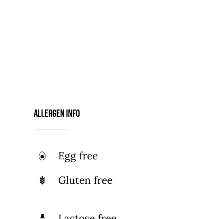
Amet arcu eget nibh vitae, lectus
aliquam enim ultrices. Mi hendrerit
tempor eu, tempus risus laoreet et.
Tellus adipiscing mi commodo, risus
tempor volutpat amet cum. Enim quam
sed fermentum dui ut diam eros, nisl,
orci.
Allergen Info
Egg free
Gluten free
Lactose free