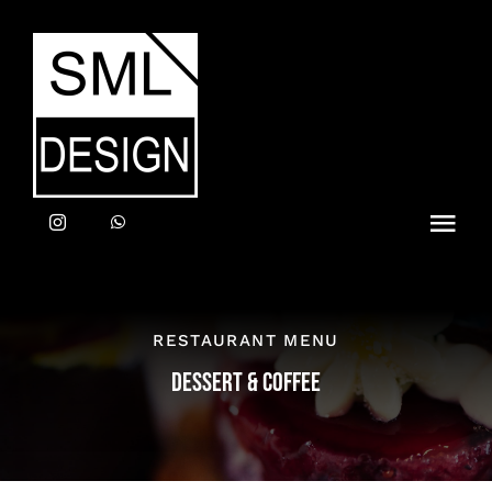
Zum
Inhalt
springen
Toggl
Navig
Home
RESTAURANT MENU
LEISTUNGEN
DESSERT & COFFEE
ANFRAGE