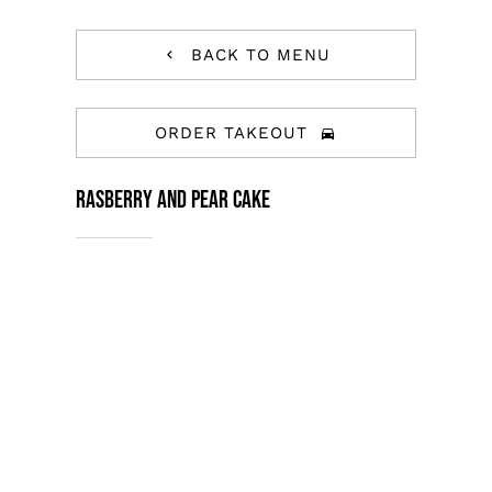
BACK TO MENU
ORDER TAKEOUT
Rasberry And Pear Cake
Tristique tempus condimentum diam
donec. Condimentum ullamcorper sit
elementum hendrerit mi nulla in
consequat, ut. Metus, nullam
scelerisque netus viverra dui pretium
pulvinar. Commodo morbi amet.