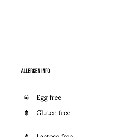
Amet arcu eget nibh vitae, lectus
aliquam enim ultrices. Mi hendrerit
tempor eu, tempus risus laoreet et.
Tellus adipiscing mi commodo, risus
tempor volutpat amet cum. Enim quam
sed fermentum dui ut diam eros, nisl,
orci.
Allergen Info
Egg free
Gluten free
Lactose free