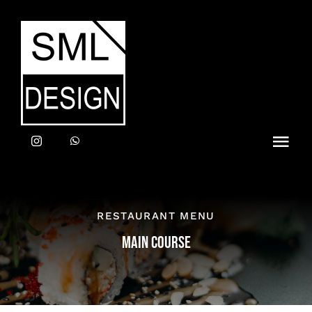
Zum
Inhalt
springen
Toggl
Navig
Home
RESTAURANT MENU
LEISTUNGEN
MAIN COURSE
ANFRAGE