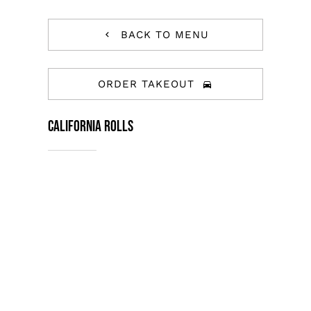
BACK TO MENU
ORDER TAKEOUT
California Rolls
Tristique tempus condimentum diam
donec. Condimentum ullamcorper sit
elementum hendrerit mi nulla in
consequat, ut. Metus, nullam
scelerisque netus viverra dui pretium
pulvinar. Commodo morbi amet.