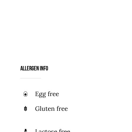
Amet arcu eget nibh vitae, lectus
aliquam enim ultrices. Mi hendrerit
tempor eu, tempus risus laoreet et.
Tellus adipiscing mi commodo, risus
tempor volutpat amet cum. Enim quam
sed fermentum dui ut diam eros, nisl,
orci.
Allergen Info
Egg free
Gluten free
Lactose free