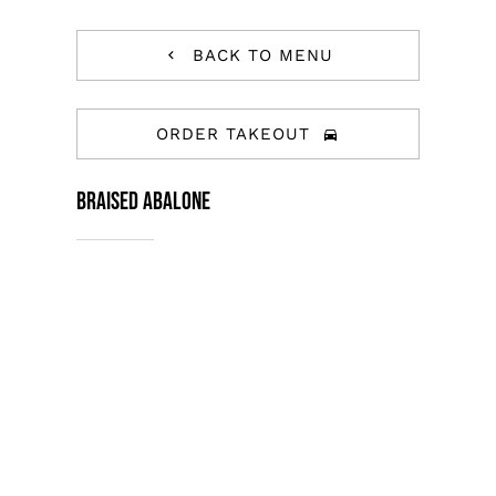
BACK TO MENU
ORDER TAKEOUT
Braised Abalone
Tristique tempus condimentum diam
donec. Condimentum ullamcorper sit
elementum hendrerit mi nulla in
consequat, ut. Metus, nullam
scelerisque netus viverra dui pretium
pulvinar. Commodo morbi amet.