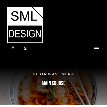
Zum
Inhalt
springen
Toggl
Navig
Home
RESTAURANT MENU
LEISTUNGEN
MAIN COURSE
ANFRAGE